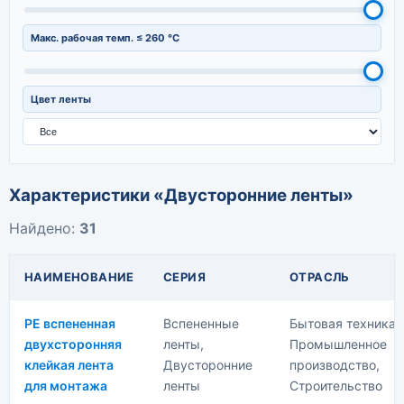
УФ-стойкая
Силиконовая пена
Термоплавкий
Без следов после удаления
PTFE стеклоткань
Каучуковый
Макс. рабочая темп. ≤
260
°C
PO (полиолефин)
Полиуретановый
Ацетатная ткань
Эпоксидный
Тонкая бумага
Цвет ленты
Характеристики «Двусторонние ленты»
Найдено:
31
НАИМЕНОВАНИЕ
СЕРИЯ
ОТРАСЛЬ
PE вспененная
Вспененные
Бытовая техника,
двухсторонняя
ленты,
Промышленное
клейкая лента
Двусторонние
производство,
для монтажа
ленты
Строительство