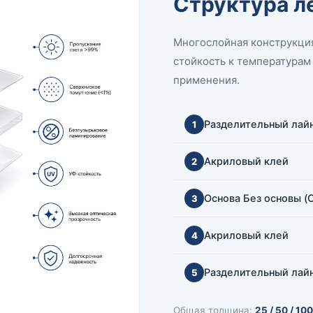
Структура л
Многослойная конструкция
стойкость к температура
применения.
Разделительный лай
1
Акриловый клей
2
Основа Без основы (Op
3
Акриловый клей
4
Разделительный лай
5
Общая толщина:
25 / 50 / 100