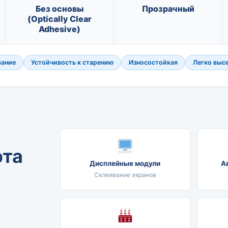
Без основы
Прозрачный
(Optically Clear
Adhesive)
вание
Устойчивость к старению
Износостойкая
Легко выс
эта
Дисплейные модули
А
Склеивание экранов