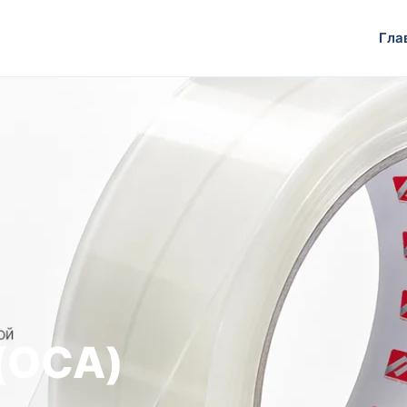
Гла
 (OCA)