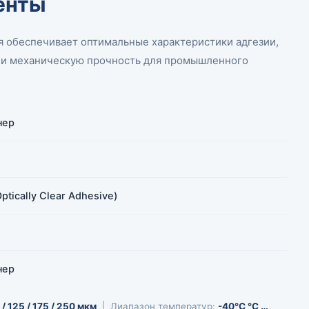
енты
 обеспечивает оптимальные характеристики адгезии,
м и механическую прочность для промышленного
нер
tically Clear Adhesive)
нер
 / 125 / 175 / 250 мкм
| Диапазон температур:
-40°C °C …