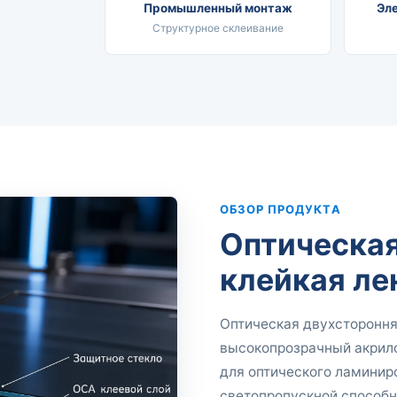
Промышленный монтаж
Эл
Структурное склеивание
ОБЗОР ПРОДУКТА
Оптическая
клейкая ле
Оптическая двухстороння
высокопрозрачный акрило
для оптического ламинир
светопропускной способн