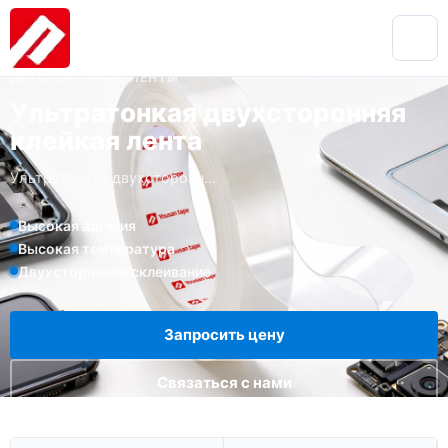
ДВУСТОРОННИЕ ЛЕНТЫ
Ультратонкая двухсторонняя
клейкая лента
Ультратонкая двухсторонн...
Высокая адгезия
Высокая температура
Двухстороннее склеивание
Запросить цену
Связаться с нами