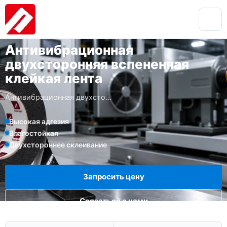
ВСПЕНЕННЫЕ ЛЕНТЫ / ДВУСТОРОННИЕ ЛЕНТЫ
Антивибрационная
двухсторонняя вспененная
клейкая лента
Антивибрационная двухсто...
Высокая адгезия
Влагостойкая
Двухстороннее склеивание
Запросить цену
Связаться с нами