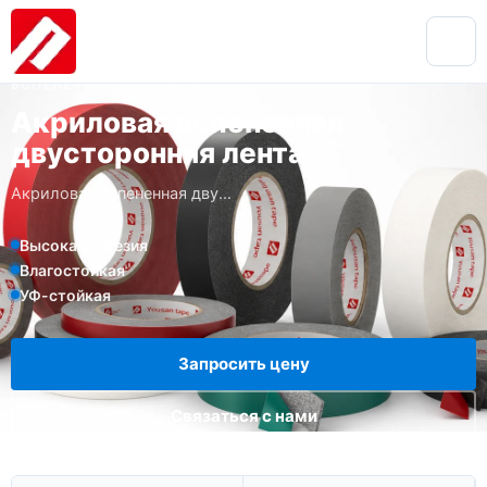
ВСПЕНЕННЫЕ ЛЕНТЫ / ДВУСТОРОННИЕ ЛЕНТЫ
Акриловая вспененная
двусторонняя лента
Акриловая вспененная дву...
Высокая адгезия
Влагостойкая
УФ-стойкая
Запросить цену
Связаться с нами