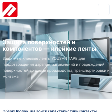
Защита поверхностей и
компонентов — клейкие ленты
Защитные клеевые ленты YOUSAN TAPE для
предотвращения царапин, загрязнений и повреждений
поверхностей во время производства, транспортировки и
монтажа.
Обзор
Продукция
Поиск
Характеристики
Контакты