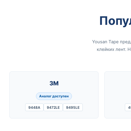
Попу
Yousan Tape пре
клейких лент. 
3M
Аналог доступен
9448A
9472LE
9495LE
4