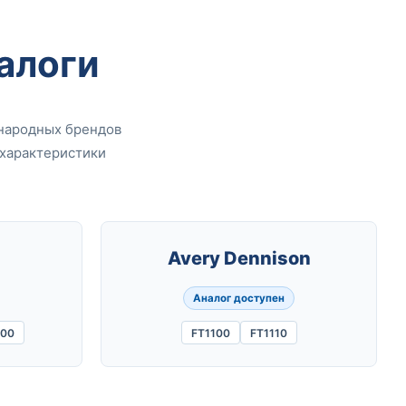
алоги
народных брендов
 характеристики
Avery Dennison
Аналог доступен
00
FT1100
FT1110