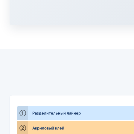
①
Разделительный лайнер
②
Акриловый клей