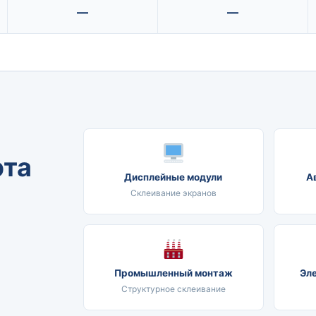
—
—
эта
Дисплейные модули
А
Склеивание экранов
Промышленный монтаж
Эл
Структурное склеивание