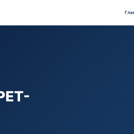
Гла
PET-