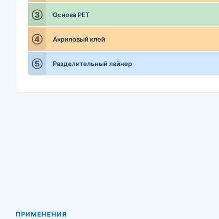
③
Основа PET
④
Акриловый клей
⑤
Разделительный лайнер
ПРИМЕНЕНИЯ