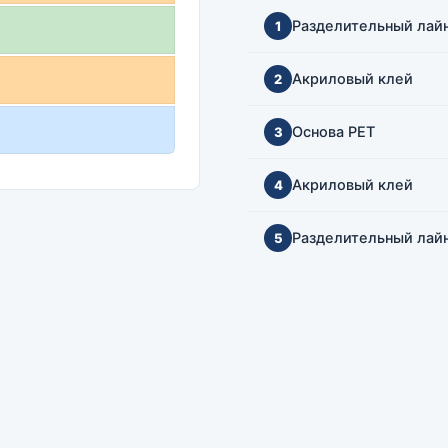
Разделительный лай
1
Акриловый клей
2
Основа PET
3
Акриловый клей
4
Разделительный лай
5