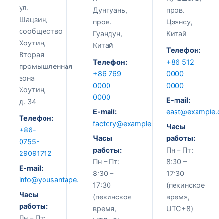
ул.
Дунгуань,
пров.
Шацзин,
пров.
Цзянсу,
сообщество
Гуандун,
Китай
Хоутин,
Китай
Телефон:
Вторая
Телефон:
+86 512
промышленная
+86 769
0000
зона
0000
0000
Хоутин,
0000
E-mail:
д. 34
E-mail:
east@example
Телефон:
factory@example.com
Часы
+86-
Часы
работы:
0755-
работы:
Пн – Пт:
29091712
Пн – Пт:
8:30 –
E-mail:
8:30 –
17:30
info@yousantape.com
17:30
(пекинское
Часы
(пекинское
время,
работы:
время,
UTC+8)
Пн – Пт: