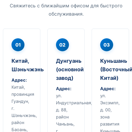
Свяжитесь с ближайшим офисом для быстрого
обслуживания.
01
02
03
Китай,
Дунгуань
Куньшань
Шэньчжэнь
(основной
(Восточны
завод)
Китай)
Адрес:
Китай,
Адрес:
Адрес:
провинция
ул.
ул.
Гуандун,
Индустриальная,
Эксэмпл,
г.
д. 88,
д. 00,
Шэньчжэнь,
район
зона
район
Чанъань,
развития
Баоань,
г.
Куньшань,