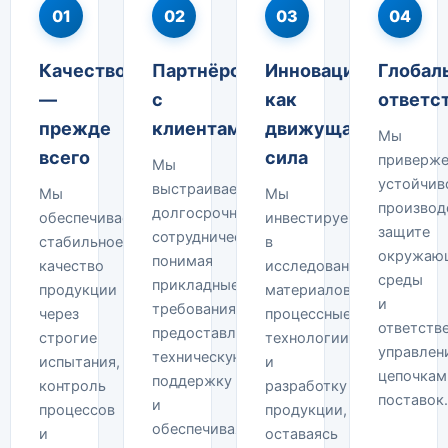
01
02
03
04
Качество
Партнёрство
Инновации
Глобал
—
с
как
ответс
прежде
клиентами
движущая
Мы
всего
сила
приверж
Мы
устойчив
выстраиваем
Мы
Мы
производ
долгосрочное
обеспечиваем
инвестируем
защите
сотрудничество,
стабильное
в
окружаю
понимая
качество
исследования
среды
прикладные
продукции
материалов,
и
требования,
через
процессные
ответств
предоставляя
строгие
технологии
управлен
техническую
испытания,
и
цепочкам
поддержку
контроль
разработку
поставок.
и
процессов
продукции,
обеспечивая
и
оставаясь