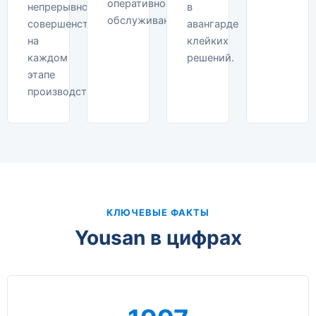
оперативное
непрерывное
в
обслуживание.
совершенствование
авангарде
на
клейких
каждом
решений.
этапе
производства.
КЛЮЧЕВЫЕ ФАКТЫ
Yousan в цифрах